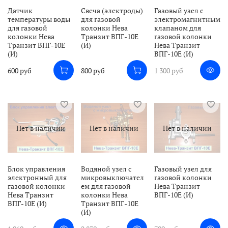
Датчик
Свеча (электроды)
Газовый узел с
температуры воды
для газовой
электромагнитным
для газовой
колонки Нева
клапаном для
колонки Нева
Транзит ВПГ-10Е
газовой колонки
Транзит ВПГ-10Е
(И)
Нева Транзит
(И)
ВПГ-10Е (И)
600 руб
800 руб
1 300 руб
Нет в наличии
Нет в наличии
Нет в наличии
Блок управления
Водяной узел c
Газовый узел для
электронный для
микровыключател
газовой колонки
газовой колонки
ем для газовой
Нева Транзит
Нева Транзит
колонки Нева
ВПГ-10Е (И)
ВПГ-10Е (И)
Транзит ВПГ-10Е
(И)