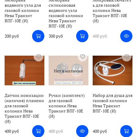
водяного узла для
силиконовая
ь для газовой
газовой колонки
водяного узла
колонки Нева
Нева Транзит
газовой колонки
Транзит ВПГ-10Е
ВПГ-10Е (И)
Нева Транзит
(И)
ВПГ-10Е (И)
200 руб
300 руб
400 руб
Нет в наличии
Датчик ионизации
Ручки (комплект)
Набор для душа для
(наличия) пламени
для газовой
газовой колонки
для газовой
колонки Нева
Нева Транзит
колонки Нева
Транзит ВПГ-10Е
ВПГ-10Е (И)
Транзит ВПГ-10Е
(И)
(И)
400 руб
400 руб
400 руб