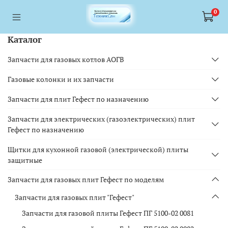
<a href="https://webmaster.yandex.ru/siteinfo/?site=https://www.tskl.ru
<a href="https://webmaster.yandex.ru/siteinfo/?site=https://www.tskl.ru
0
Каталог
Запчасти для газовых котлов АОГВ
Газовые колонки и их запчасти
Запчасти для плит Гефест по назначению
Запчасти для электрических (газоэлектрических) плит
Гефест по назначению
Щитки для кухонной газовой (электрической) плиты
защитные
Запчасти для газовых плит Гефест по моделям
Запчасти для газовых плит "Гефест"
Запчасти для газовой плиты Гефест ПГ 5100-02 0081