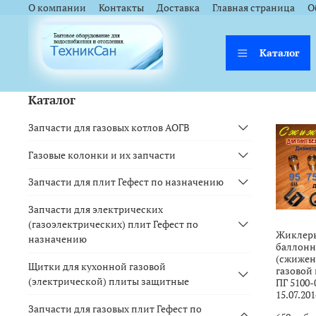
<a href="https://webmaster.yandex.ru/siteinfo/?site=https://www.tsk
<a href="https://webmaster.yandex.ru/siteinfo/?site=https://www.tsk
О компании
Контакты
Доставка
Главная страница
О
Каталог
Каталог
Запчасти для газовых котлов АОГВ
Газовые колонки и их запчасти
Запчасти для плит Гефест по назначению
Запчасти для электрических
(газоэлектрических) плит Гефест по
Жиклеры
назначению
баллонн
(сжиженн
Щитки для кухонной газовой
газовой
(электрической) плиты защитные
ПГ 5100-
15.07.201
Запчасти для газовых плит Гефест по