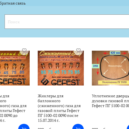
l.ru"><img width="88" height="31" alt="" border="0" src="https://yandex.ru
l.ru"><img width="88" height="31" alt="" border="0" src="https://yandex.ru
братная связь
 для
Жиклеры для
Уплотнение дверц
ого
баллонного
духовки газовой п
ого) газа для
(сжиженного) газа для
Гефест ПГ 5100-02 0
 плиты Гефест
газовой плиты Гефест
02 0090 до
ПГ 5100-02 0090 после
4 г.
15.07.2014 г.