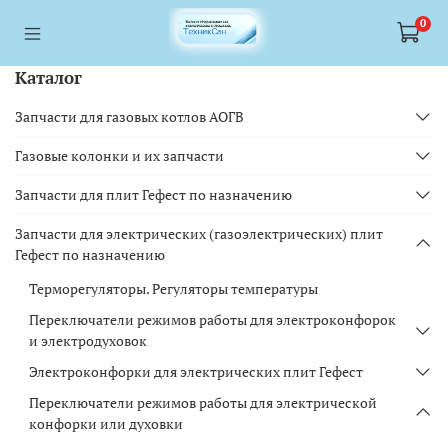
<a href="https://webmaster.yandex.ru/siteinfo/?site=https://www.tskl.ru
<a href="https://webmaster.yandex.ru/siteinfo/?site=https://www.tskl.ru
0
Каталог
Запчасти для газовых котлов АОГВ
Газовые колонки и их запчасти
Запчасти для плит Гефест по назначению
Запчасти для электрических (газоэлектрических) плит
Гефест по назначению
Терморегуляторы. Регуляторы температуры
Переключатели режимов работы для электроконфорок
и электродуховок
Электроконфорки для электрических плит Гефест
Переключатели режимов работы для электрической
конфорки или духовки