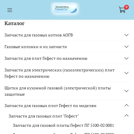
<a href="https://webmaster.yandex.ru/siteinfo/?site=https://www.tskl.ru
<a href="https://webmaster.yandex.ru/siteinfo/?site=https://www.tskl.ru
0
Каталог
Запчасти для газовых котлов АОГВ
Газовые колонки и их запчасти
Запчасти для плит Гефест по назначению
Запчасти для электрических (газоэлектрических) плит
Гефест по назначению
Щитки для кухонной газовой (электрической) плиты
защитные
Запчасти для газовых плит Гефест по моделям
Запчасти для газовых плит "Гефест"
Запчасти для газовой плиты Гефест ПГ 5100-02 0081