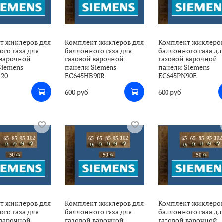
т жиклеров для
Комплект жиклеров для
Комплект жиклеро
го газа для
баллонного газа для
баллонного газа дл
 варочной
газовой варочной
газовой варочной
Siemens
панели Siemens
панели Siemens
20
EC645HB90R
EC645PN90E
600 руб
600 руб
т жиклеров для
Комплект жиклеров для
Комплект жиклеро
го газа для
баллонного газа для
баллонного газа дл
 варочной
газовой варочной
газовой варочной