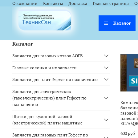
<a href="https://webmaster.yandex.ru/siteinfo/?site=https://www.tsk
<a href="https://webmaster.yandex.ru/siteinfo/?site=https://www.tsk
О компании
Контакты
Доставка
Главная страница
О
Каталог
Каталог
Запчасти для газовых котлов АОГВ
Газовые колонки и их запчасти
Запчасти для плит Гефест по назначению
Запчасти для электрических
(газоэлектрических) плит Гефест по
Комплек
назначению
баллонно
газовой
Щитки для кухонной газовой
панели 
(электрической) плиты защитные
EC7A5Q
600 руб
Запчасти для газовых плит Гефест по