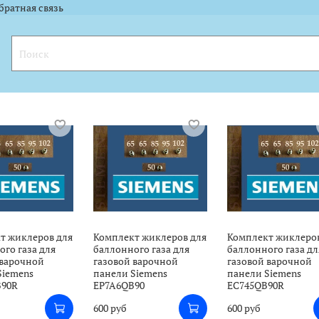
l.ru"><img width="88" height="31" alt="" border="0" src="https://yandex.ru
l.ru"><img width="88" height="31" alt="" border="0" src="https://yandex.ru
братная связь
т жиклеров для
Комплект жиклеров для
Комплект жиклеро
го газа для
баллонного газа для
баллонного газа дл
 варочной
газовой варочной
газовой варочной
Siemens
панели Siemens
панели Siemens
B90R
EP7A6QB90
EC745QB90R
600 руб
600 руб