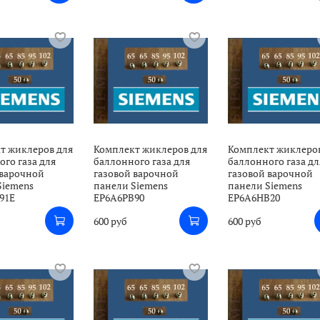
т жиклеров для
Комплект жиклеров для
Комплект жиклеро
го газа для
баллонного газа для
баллонного газа дл
 варочной
газовой варочной
газовой варочной
Siemens
панели Siemens
панели Siemens
91E
EP6A6PB90
EP6A6HB20
600 руб
600 руб