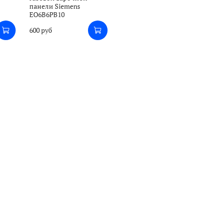
панели Siemens
EO6B6PB10
600 руб