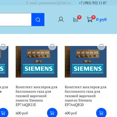
/cycounter?https://www.tskl.ru&theme=dark&lang=ru"/></a>
/cycounter?https://www.tskl.ru&theme=dark&lang=ru"/></a>
E-mail: postmaster@tskl.ru
+7 (985) 922 11 87
0
0
0 руб
в для
Комплект жиклеров для
Комплект жиклеров для
я
баллонного газа для
баллонного газа для
газовой варочной
газовой варочной
панели Siemens
панели Siemens
EP716QB21E
EP7A6QB20
600 руб
600 руб