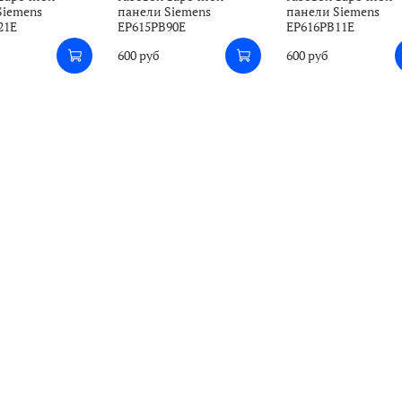
Siemens
панели Siemens
панели Siemens
21E
EP615PB90E
EP616PB11E
600 руб
600 руб