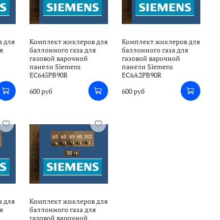
в для
Комплект жиклеров для
Комплект жиклеров для
я
баллонного газа для
баллонного газа для
газовой варочной
газовой варочной
панели Siemens
панели Siemens
EC645PB90R
EC6A2PB90R
600 руб
600 руб
в для
Комплект жиклеров для
я
баллонного газа для
газовой варочной