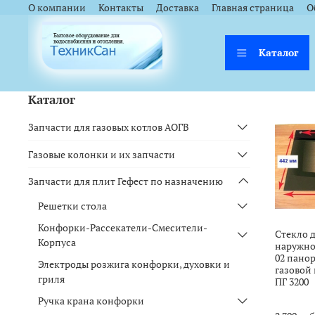
<a href="https://webmaster.yandex.ru/siteinfo/?site=https://www.tsk
<a href="https://webmaster.yandex.ru/siteinfo/?site=https://www.tsk
О компании
Контакты
Доставка
Главная страница
О
Каталог
Каталог
Запчасти для газовых котлов АОГВ
Газовые колонки и их запчасти
Запчасти для плит Гефест по назначению
Решетки стола
Конфорки-Рассекатели-Смесители-
Стекло 
Корпуса
наружное
02 пано
Электроды розжига конфорки, духовки и
газовой
гриля
ПГ 3200
Ручка крана конфорки