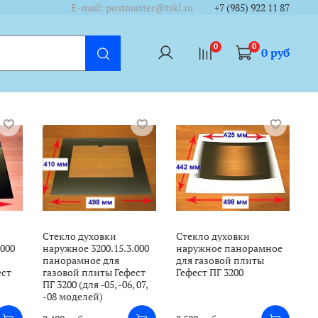
/cycounter?https://www.tskl.ru&theme=dark&lang=ru"/></a>
/cycounter?https://www.tskl.ru&theme=dark&lang=ru"/></a>
E-mail: postmaster@tskl.ru
+7 (985) 922 11 87
0
0
0 руб
Стекло духовки
Стекло духовки
.000
наружное 3200.15.3.000
наружное панорамное
панорамное для
для газовой плиты
ест
газовой плиты Гефест
Гефест ПГ 3200
ПГ 3200 (для -05, -06, 07,
-08 моделей)