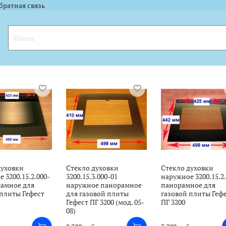
l.ru"><img width="88" height="31" alt="" border="0" src="https://yandex.ru
l.ru"><img width="88" height="31" alt="" border="0" src="https://yandex.ru
братная связь
духовки
Стекло духовки
Стекло духовки
 3200.15.2.000-
3200.15.3.000-01
наружное 3200.15.2
рамное для
наружное панорамное
панорамное для
 плиты Гефест
для газовой плиты
газовой плиты Геф
Гефест ПГ 3200 (мод. 05-
ПГ 3200
08)