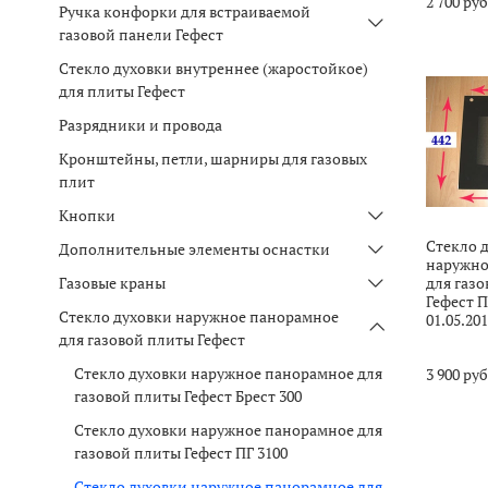
2 700 ру
Ручка конфорки для встраиваемой
газовой панели Гефест
Стекло духовки внутреннее (жаростойкое)
для плиты Гефест
Разрядники и провода
Кронштейны, петли, шарниры для газовых
плит
Кнопки
Стекло 
Дополнительные элементы оснастки
наружно
Газовые краны
для газ
Гефест П
Стекло духовки наружное панорамное
01.05.201
для газовой плиты Гефест
Стекло духовки наружное панорамное для
3 900 ру
газовой плиты Гефест Брест 300
Стекло духовки наружное панорамное для
газовой плиты Гефест ПГ 3100
Стекло духовки наружное панорамное для