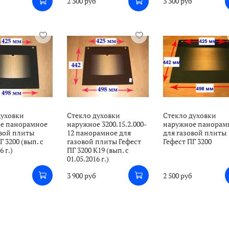
б
2 300 руб
3 300 руб
духовки
Стекло духовки
Стекло духовки
е панорамное
наружное 3200.15.2.000-
наружное панорам
овой плиты
12 панорамное для
для газовой плиты
Г 3200 (вып. с
газовой плиты Гефест
Гефест ПГ 3200
6 г.)
ПГ 3200 К19 (вып. с
01.05.2016 г.)
б
3 900 руб
2 500 руб