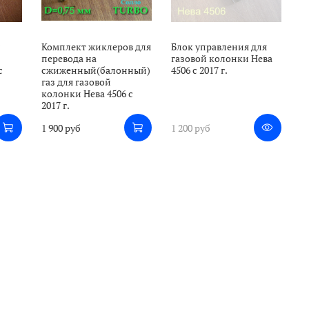
й
Комплект жиклеров для
Блок управления для
й
перевода на
газовой колонки Нева
с
сжиженный(балонный)
4506 с 2017 г.
газ для газовой
колонки Нева 4506 с
2017 г.
1 900 руб
1 200 руб