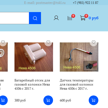
/cycounter?https://www.tskl.ru&theme=dark&lang=ru"/></a>
/cycounter?https://www.tskl.ru&theme=dark&lang=ru"/></a>
E-mail: postmaster@tskl.ru
+7 (985) 922 11 87
0
0
0 руб
няя
Батарейный отсек для
Датчик температуры
й
газовой колонки Нева
для газовой колонки
с
4506 с 2017 г.
Нева 4506 с 2017 г.
300 руб
600 руб