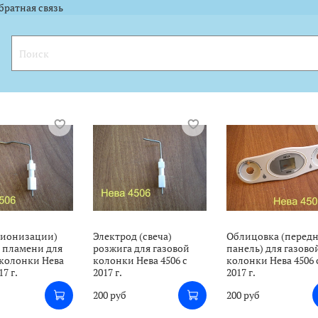
l.ru"><img width="88" height="31" alt="" border="0" src="https://yandex.ru
l.ru"><img width="88" height="31" alt="" border="0" src="https://yandex.ru
братная связь
(ионизации)
Электрод (свеча)
Облицовка (перед
 пламени для
розжига для газовой
панель) для газово
 колонки Нева
колонки Нева 4506 с
колонки Нева 4506 
17 г.
2017 г.
2017 г.
200 руб
200 руб