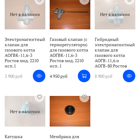
Нет в наличии
Нет в наличии
Электромагнитный
Газовый клапан (с
Гибридный
клапан для
терморегуляторм)
электромагнитный
газового котла
для газового котла
клапан для
АОГВК-11,6-3
АОГВК-11,6-3
газового котла
Ростов мод. 2210
Ростов мод. 2210
АОГВ-11,6 и
исп.1
исп. 1
АОГВ-80 Ростов
3 900 руб
4 950 руб
8 900 руб
Нет в наличии
Катушка
Мембрана для