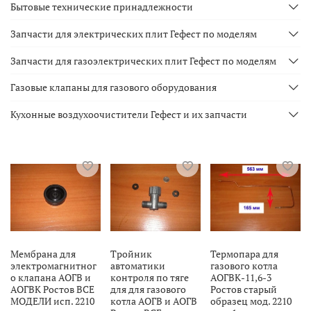
Бытовые технические принадлежности
Запчасти для электрических плит Гефест по моделям
Запчасти для газоэлектрических плит Гефест по моделям
Газовые клапаны для газового оборудования
Кухонные воздухоочистители Гефест и их запчасти
Мембрана для
Тройник
Термопара для
электромагнитног
автоматики
газового котла
о клапана АОГВ и
контроля по тяге
АОГВК-11,6-3
АОГВК Ростов ВСЕ
для для газового
Ростов старый
МОДЕЛИ исп. 2210
котла АОГВ и АОГВ
образец мод. 2210