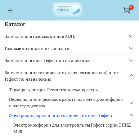
<a href="https://webmaster.yandex.ru/siteinfo/?site=https://www.tskl.ru
<a href="https://webmaster.yandex.ru/siteinfo/?site=https://www.tskl.ru
0
Каталог
Запчасти для газовых котлов АОГВ
Газовые колонки и их запчасти
Запчасти для плит Гефест по назначению
Запчасти для электрических (газоэлектрических) плит
Гефест по назначению
Терморегуляторы. Регуляторы температуры
Переключатели режимов работы для электроконфорок
и электродуховок
Электроконфорки для электрических плит Гефест
Электроконфорки для электроплиты Гефест серии ЭПНД
6140