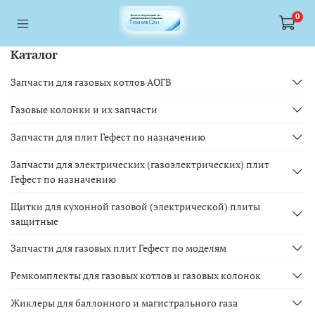
<a href="https://webmaster.yandex.ru/siteinfo/?site=https://www.tskl.ru
<a href="https://webmaster.yandex.ru/siteinfo/?site=https://www.tskl.ru
0
Каталог
Запчасти для газовых котлов АОГВ
Газовые колонки и их запчасти
Запчасти для плит Гефест по назначению
Запчасти для электрических (газоэлектрических) плит
Гефест по назначению
Щитки для кухонной газовой (электрической) плиты
защитные
Запчасти для газовых плит Гефест по моделям
Ремкомплекты для газовых котлов и газовых колонок
Жиклеры для баллонного и магистрального газа