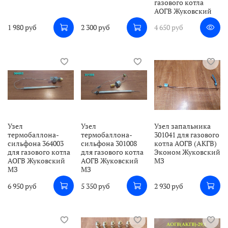
газового котла
АОГВ Жуковский
1 980 руб
2 300 руб
4 650 руб
Узел
Узел
Узел запальника
термобаллона-
термобаллона-
301041 для газового
сильфона 364003
сильфона 301008
котла АОГВ (АКГВ)
для газового котла
для газового котла
Эконом Жуковский
АОГВ Жуковский
АОГВ Жуковский
МЗ
МЗ
МЗ
6 950 руб
5 350 руб
2 930 руб