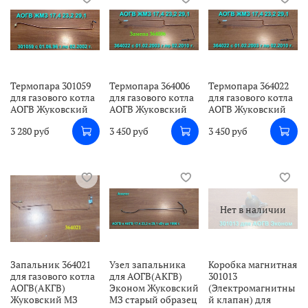
Термопара 301059
Термопара 364006
Термопара 364022
для газового котла
для газового котла
для газового котла
АОГВ Жуковский
АОГВ Жуковский
АОГВ Жуковский
3 280 руб
3 450 руб
3 450 руб
Нет в наличии
Запальник 364021
Узел запальника
Коробка магнитная
для газового котла
для АОГВ(АКГВ)
301013
АОГВ(АКГВ)
Эконом Жуковский
(Электромагнитны
Жуковский МЗ
МЗ старый образец
й клапан) для