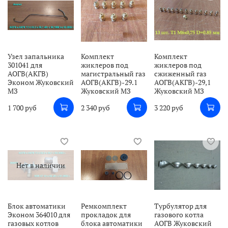
Узел запальника
Комплект
Комплект
301041 для
жиклеров под
жиклеров под
АОГВ(АКГВ)
магистральный газ
сжиженный газ
Эконом Жуковский
АОГВ(АКГВ)-29.1
АОГВ(АКГВ)-29,1
МЗ
Жуковский МЗ
Жуковский МЗ
1 700 руб
2 340 руб
3 220 руб
Нет в наличии
Блок автоматики
Ремкомплект
Турбулятор для
Эконом 364010 для
прокладок для
газового котла
газовых котлов
блока автоматики
АОГВ Жуковский