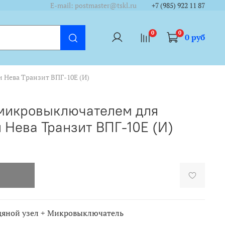
/cycounter?https://www.tskl.ru&theme=dark&lang=ru"/></a>
/cycounter?https://www.tskl.ru&theme=dark&lang=ru"/></a>
E-mail: postmaster@tskl.ru
+7 (985) 922 11 87
0
0
0 руб
и Нева Транзит ВПГ-10Е (И)
 микровыключателем для
 Нева Транзит ВПГ-10Е (И)
дяной узел + Микровыключатель