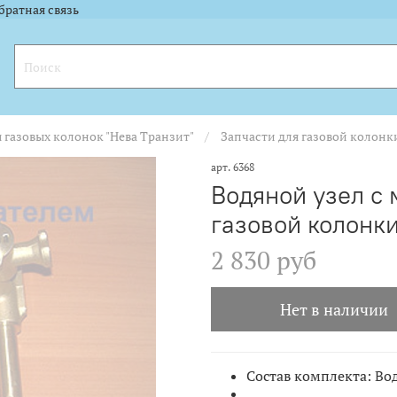
l.ru"><img width="88" height="31" alt="" border="0" src="https://yandex.ru
l.ru"><img width="88" height="31" alt="" border="0" src="https://yandex.ru
братная связь
 газовых колонок "Нева Транзит"
Запчасти для газовой колонк
арт.
6368
Водяной узел c
газовой колонки
2 830 руб
Нет в наличии
Состав комплекта: Во