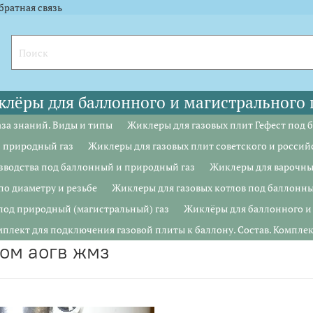
l.ru"><img width="88" height="31" alt="" border="0" src="https://yandex.ru
l.ru"><img width="88" height="31" alt="" border="0" src="https://yandex.ru
братная связь
лёры для баллонного и магистрального 
аза знаний. Виды и типы
Жиклеры для газовых плит Гефест под 
 природный газ
Жиклеры для газовых плит советского и россий
зводства под баллонный и природный газ
Жиклеры для варочны
по диаметру и резьбе
Жиклеры для газовых котлов под баллонны
под природный (магистральный) газ
Жиклёры для баллонного и 
плект для подключения газовой плиты к баллону. Состав. Компле
ном аогв жмз