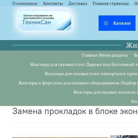
<a href="https://webmaster.yandex.ru/siteinfo/?site=https://www.tsk
<a href="https://webmaster.yandex.ru/siteinfo/?site=https://www.tsk
О компании
Контакты
Доставка
Главная страница
О
Каталог
Жик
Главное Меню раздела
Б
Жиклеры для газовых плит Дарина под баллонный и
Жиклеры для газовых плит импортного прои
Жиклеры и форсунки для газового оборудования. Подбор 
Жиклеры для газовых колонок 
Ком
замена прокладок в блоке эко