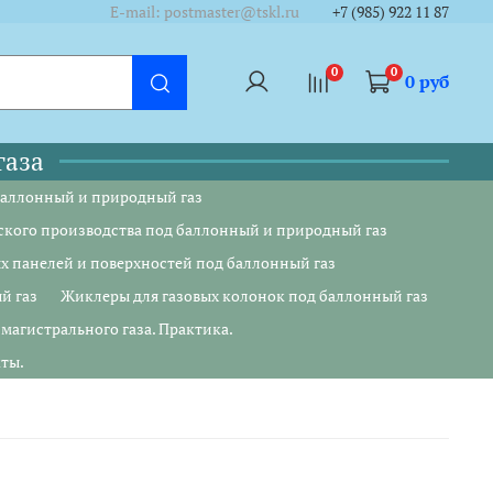
/cycounter?https://www.tskl.ru&theme=dark&lang=ru"/></a>
/cycounter?https://www.tskl.ru&theme=dark&lang=ru"/></a>
E-mail: postmaster@tskl.ru
+7 (985) 922 11 87
0
0
0 руб
газа
баллонный и природный газ
ского производства под баллонный и природный газ
х панелей и поверхностей под баллонный газ
й газ
Жиклеры для газовых колонок под баллонный газ
магистрального газа. Практика.
кты.