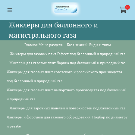
<a href="https://webmaster.yandex.ru/siteinfo/?site=https://www.tskl.ru
<a href="https://webmaster.yandex.ru/siteinfo/?site=https://www.tskl.ru
0
Жиклёры для баллонного и
магистрального газа
Главное Меню раздела
База знаний. Виды и типы
Жиклеры для газовых плит Гефест под баллонный и природный газ
Жиклеры для газовых плит Дарина под баллонный и природный газ
Жиклеры для газовых плит советского и российского производства
под баллонный и природный газ
Жиклеры для газовых плит импортного производства под баллонный
и природный газ
Жиклеры для варочных панелей и поверхностей под баллонный газ
Жиклеры и форсунки для газового оборудования. Подбор по диаметру
и резьбе