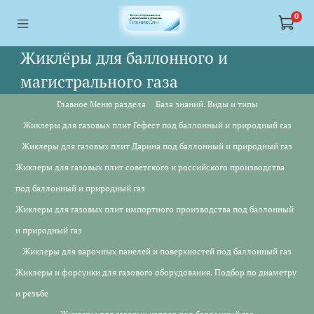
<a href="https://webmaster.yandex.ru/siteinfo/?site=https://www.tskl.ru
<a href="https://webmaster.yandex.ru/siteinfo/?site=https://www.tskl.ru
0
Жиклёры для баллонного и
магистрального газа
Главное Меню раздела
База знаний. Виды и типы
Жиклеры для газовых плит Гефест под баллонный и природный газ
Жиклеры для газовых плит Дарина под баллонный и природный газ
Жиклеры для газовых плит советского и российского производства
под баллонный и природный газ
Жиклеры для газовых плит импортного производства под баллонный
и природный газ
Жиклеры для варочных панелей и поверхностей под баллонный газ
Жиклеры и форсунки для газового оборудования. Подбор по диаметру
и резьбе