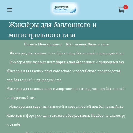
<a href="https://webmaster.yandex.ru/siteinfo/?site=https://www.tskl.ru
<a href="https://webmaster.yandex.ru/siteinfo/?site=https://www.tskl.ru
0
Жиклёры для баллонного и
магистрального газа
Главное Меню раздела
База знаний. Виды и типы
Жиклеры для газовых плит Гефест под баллонный и природный газ
Жиклеры для газовых плит Дарина под баллонный и природный газ
Жиклеры для газовых плит советского и российского производства
под баллонный и природный газ
Жиклеры для газовых плит импортного производства под баллонный
и природный газ
Жиклеры для варочных панелей и поверхностей под баллонный газ
Жиклеры и форсунки для газового оборудования. Подбор по диаметру
и резьбе