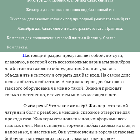
Жиклеры для газовых котлов под баллонный газ
Жиклеры для газовых колонок под баллонный газ
Жиклеры для газовых колонок под природный (магистральный) газ
Жиклёры для баллонного и магистрального газа. Практика.
Комплект для подключения газовой плиты к баллону. Состав.
Комплекты.
Н
астоящий раздел представляет собой, по-сути,
кладовую, в которой есть всевозможные варинаты жиклёров
для бытового газового оборудования. Знания удалось
объединить в систему и открыть для Вас вход. На самом деле
нельзя объять необъятное! А мир жиклёров для бытового
газового оборудования именно такой! Знания приходят
только постепенно, с течением многих месяцев и лет.
О чём речь? Что такое жиклёр? Ж
иклер - это такой
латунный болт с резьбой, имеющий сквозное отверстие для
прохода газа. Жиклеры установлены под конфорками всех
газовых плит. Ими оснащены горелки любых газовых котлов, и
напольных, и настенных. Они установлены в горелках газовых
бойлеров, нагревающих воду, и в рампах горелок всех