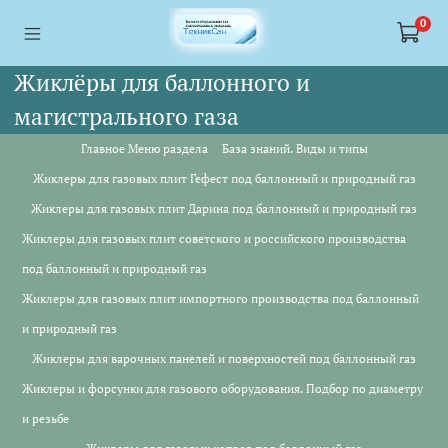
<a href="https://webmaster.yandex.ru/siteinfo/?site=https://www.tskl.ru
<a href="https://webmaster.yandex.ru/siteinfo/?site=https://www.tskl.ru
0
Жиклёры для баллонного и
магистрального газа
Главное Меню раздела
База знаний. Виды и типы
Жиклеры для газовых плит Гефест под баллонный и природный газ
Жиклеры для газовых плит Дарина под баллонный и природный газ
Жиклеры для газовых плит советского и российского производства
под баллонный и природный газ
Жиклеры для газовых плит импортного производства под баллонный
и природный газ
Жиклеры для варочных панелей и поверхностей под баллонный газ
Жиклеры и форсунки для газового оборудования. Подбор по диаметру
и резьбе