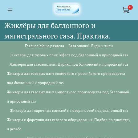
<a href="https://webmaster.yandex.ru/siteinfo/?site=https://www.tskl.ru
<a href="https://webmaster.yandex.ru/siteinfo/?site=https://www.tskl.ru
0
Жиклёры для баллонного и
магистрального газа. Практика.
Главное Меню раздела
База знаний. Виды и типы
Жиклеры для газовых плит Гефест под баллонный и природный газ
Жиклеры для газовых плит Дарина под баллонный и природный газ
Жиклеры для газовых плит советского и российского производства
под баллонный и природный газ
Жиклеры для газовых плит импортного производства под баллонный
и природный газ
Жиклеры для варочных панелей и поверхностей под баллонный газ
Жиклеры и форсунки для газового оборудования. Подбор по диаметру
и резьбе