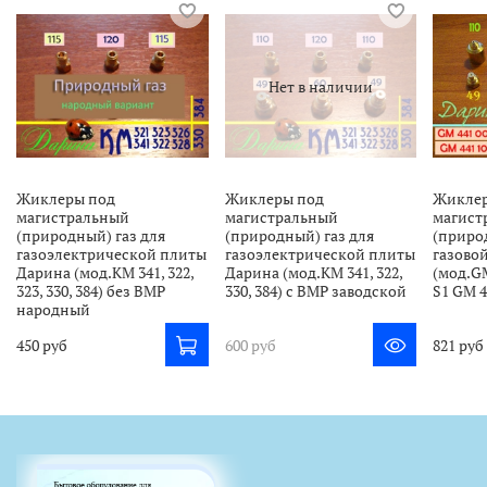
Нет в наличии
Жиклеры под
Жиклеры под
Жиклер
магистральный
магистральный
магист
(природный) газ для
(природный) газ для
(приро
газоэлектрической плиты
газоэлектрической плиты
газово
Дарина (мод.КМ 341, 322,
Дарина (мод.КМ 341, 322,
(мод.GM
323, 330, 384) без ВМР
330, 384) с ВМР заводской
S1 GM 4
народный
450 руб
600 руб
821 руб