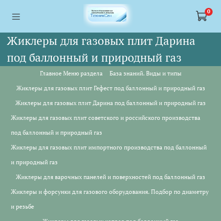
<a href="https://webmaster.yandex.ru/siteinfo/?site=https://www.tskl.ru
<a href="https://webmaster.yandex.ru/siteinfo/?site=https://www.tskl.ru
0
Жиклеры для газовых плит Дарина
под баллонный и природный газ
Главное Меню раздела
База знаний. Виды и типы
Жиклеры для газовых плит Гефест под баллонный и природный газ
Жиклеры для газовых плит Дарина под баллонный и природный газ
Жиклеры для газовых плит советского и российского производства
под баллонный и природный газ
Жиклеры для газовых плит импортного производства под баллонный
и природный газ
Жиклеры для варочных панелей и поверхностей под баллонный газ
Жиклеры и форсунки для газового оборудования. Подбор по диаметру
и резьбе