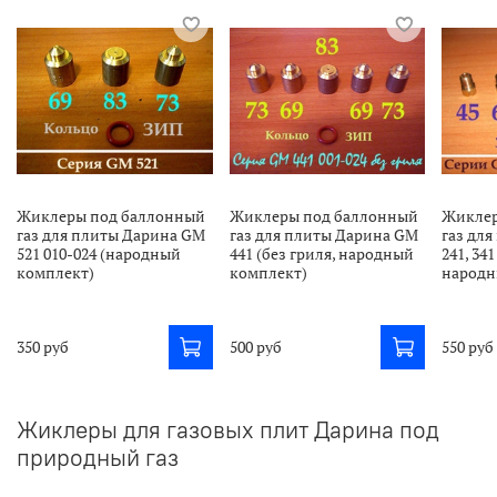
Жиклеры под баллонный
Жиклеры под баллонный
Жиклер
газ для плиты Дарина GM
газ для плиты Дарина GM
газ дл
521 010-024 (народный
441 (без гриля, народный
241, 341
комплект)
комплект)
народн
350 руб
500 руб
550 руб
Жиклеры для газовых плит Дарина под
природный газ