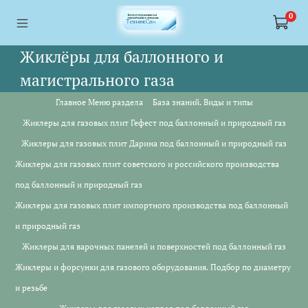
<a href="https://webmaster.yandex.ru/siteinfo/?site=https://www.tskl.ru
<a href="https://webmaster.yandex.ru/siteinfo/?site=https://www.tskl.ru
0
Жиклёры для баллонного и
магистрального газа
Главное Меню раздела
База знаний. Виды и типы
Жиклеры для газовых плит Гефест под баллонный и природный газ
Жиклеры для газовых плит Дарина под баллонный и природный газ
Жиклеры для газовых плит советского и российского производства
под баллонный и природный газ
Жиклеры для газовых плит импортного производства под баллонный
и природный газ
Жиклеры для варочных панелей и поверхностей под баллонный газ
Жиклеры и форсунки для газового оборудования. Подбор по диаметру
и резьбе