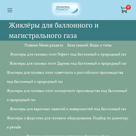
<a href="https://webmaster.yandex.ru/siteinfo/?site=https://www.tskl.ru
<a href="https://webmaster.yandex.ru/siteinfo/?site=https://www.tskl.ru
0
Жиклёры для баллонного и
магистрального газа
Главное Меню раздела
База знаний. Виды и типы
Жиклеры для газовых плит Гефест под баллонный и природный газ
Жиклеры для газовых плит Дарина под баллонный и природный газ
Жиклеры для газовых плит советского и российского производства
под баллонный и природный газ
Жиклеры для газовых плит импортного производства под баллонный
и природный газ
Жиклеры для варочных панелей и поверхностей под баллонный газ
Жиклеры и форсунки для газового оборудования. Подбор по диаметру
и резьбе