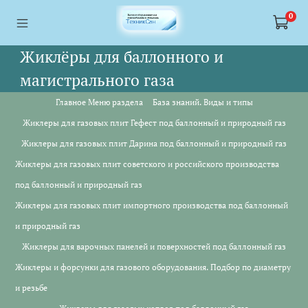
<a href="https://webmaster.yandex.ru/siteinfo/?site=https://www.tskl.ru
<a href="https://webmaster.yandex.ru/siteinfo/?site=https://www.tskl.ru
0
Жиклёры для баллонного и
магистрального газа
Главное Меню раздела
База знаний. Виды и типы
Жиклеры для газовых плит Гефест под баллонный и природный газ
Жиклеры для газовых плит Дарина под баллонный и природный газ
Жиклеры для газовых плит советского и российского производства
под баллонный и природный газ
Жиклеры для газовых плит импортного производства под баллонный
и природный газ
Жиклеры для варочных панелей и поверхностей под баллонный газ
Жиклеры и форсунки для газового оборудования. Подбор по диаметру
и резьбе