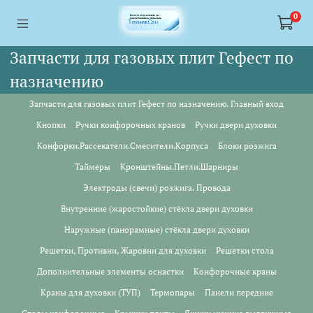
<a href="https://webmaster.yandex.ru/siteinfo/?site=https://www.tskl.ru
<a href="https://webmaster.yandex.ru/siteinfo/?site=https://www.tskl.ru
0
Запчасти для газовых плит Гефест по
назначению
Запчасти для газовых плит Гефест по назначению. Главный вход
Кнопки
Ручки конфорочных кранов
Ручки двери духовки
Конфорки.Рассекатели.Смесители.Корпуса
Блоки розжига
Таймеры
Кронштейны.Петли.Шарниры
Электроды (свечи) розжига. Провода
Внутренние (жаростойкие) стёкла двери духовки
Наружные (панорамные) стёкла двери духовки
Решетки, Противни, Жаровни для духовки
Решетки стола
Дополнительные элементы оснастки
Конфорочные краны
Краны для духовки (ТУП)
Термопары
Панели передние