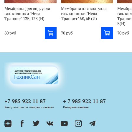
Мембрана для вод. узла
Мембрана для вод. узла
Мембран
газ. колонки "Нева-
газ. колонки "Нева-
газ. ко
Транзит" 12Е, 12Е (И)
Транзит" 6Е, 6Е (И)
Транзит"
Е(И)
80 руб
70 руб
70 руб
+7 985 922 11 87
+ 7 985 922 11 87
Консультации по товарам и заказам
Интернет-магазин