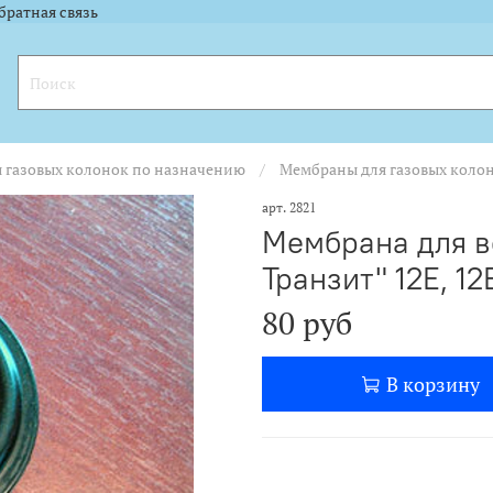
l.ru"><img width="88" height="31" alt="" border="0" src="https://yandex.ru
l.ru"><img width="88" height="31" alt="" border="0" src="https://yandex.ru
братная связь
я газовых колонок по назначению
Мембраны для газовых коло
арт.
2821
Мембрана для во
Транзит" 12Е, 12
80 руб
В корзину