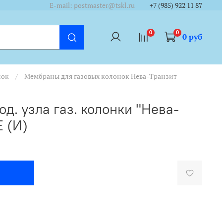
/cycounter?https://www.tskl.ru&theme=dark&lang=ru"/></a>
/cycounter?https://www.tskl.ru&theme=dark&lang=ru"/></a>
E-mail: postmaster@tskl.ru
+7 (985) 922 11 87
0
0
0 руб
нок
Мембраны для газовых колонок Нева-Транзит
д. узла газ. колонки "Нева-
Е (И)