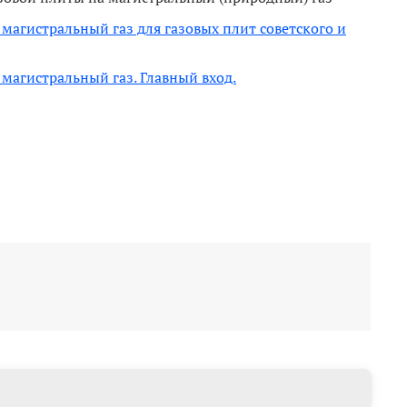
агистральный газ для газовых плит советского и
агистральный газ. Главный вход.
ов для перевода газовой плиты на сжиженный газ
асхода сжиженного (баллонного) газа
ение: 130 mbar или 1300 Па, или 130 мм. вод ст.
клера: M6 0,75 мм
во жиклеров - 5 шт.
 долях мм, (1 мм = 100)
нфорки)
ка)