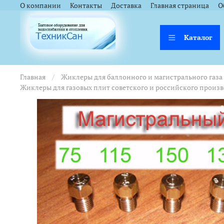
<a href="https://webmaster.yandex.ru/siteinfo/?site=https://www.tsk
<a href="https://webmaster.yandex.ru/siteinfo/?site=https://www.tsk
О компании
Контакты
Доставка
Главная страница
О
Каталог
Главная
Жиклеры для баллонного и магистрального газа
Жиклеры для газовых плит советского и российского произ