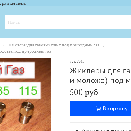
l.ru"><img width="88" height="31" alt="" border="0" src="https://yandex.ru
l.ru"><img width="88" height="31" alt="" border="0" src="https://yandex.ru
братная связь
Жиклеры для газовых плит под природный газ
водства под природный газ
арт.
7741
Жиклеры для газ
и моложе) под 
500 руб
В корзину
Комплект перевода га