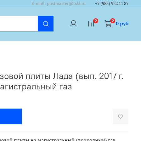
/cycounter?https://www.tskl.ru&theme=dark&lang=ru"/></a>
/cycounter?https://www.tskl.ru&theme=dark&lang=ru"/></a>
E-mail: postmaster@tskl.ru
+7 (985) 922 11 87
0
0
0 руб
овой плиты Лада (вып. 2017 г.
магистральный газ
зовой плиты на магистральный (природный) газ