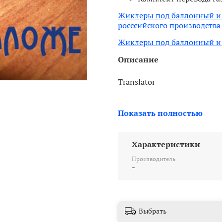
Жиклеры под баллонный и м
росссийского производства
Жиклеры под баллонный и м
Описание
Translator
Название: Комплект жиклер
Показать полностью
Назначение: Оптимизация р
Материал: Латунь
Рекомендуемое рабочее давл
Характеристики
Диаметр и шаг резьбы жи
Состав комплекта: Количест
Производитель
-
Диаметры жиклеров в сотых
75 - 1 шт. (малая конфорка)
115- 2 шт. (две средних ко
150- 1 шт. (большая конфор
135- 1 шт. (духовка)
Выбрать