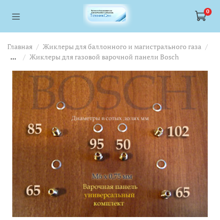
<a href="https://webmaster.yandex.ru/siteinfo/?site=https://www.tskl.ru
<a href="https://webmaster.yandex.ru/siteinfo/?site=https://www.tskl.ru
0
Главная
Жиклеры для баллонного и магистрального газа
...
Жиклеры для газовой варочной панели Bosch