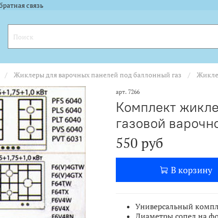
l.ru"><img width="88" height="31" alt="" border="0" src="https://yandex.ru
l.ru"><img width="88" height="31" alt="" border="0" src="https://yandex.ru
братная связь
Жиклеры для варочных панелей под баллонный газ
Жикле
арт.
7266
Комплект жикле
газовой варочн
550 руб
В корзину
Универсальный компл
Диаметры сопел на фо