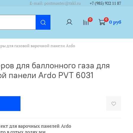
/cycounter?https://www.tskl.ru&theme=dark&lang=ru"/></a>
/cycounter?https://www.tskl.ru&theme=dark&lang=ru"/></a>
E-mail: postmaster@tskl.ru
+7 (985) 922 11 87
0
0
0 руб
ры для газовой варочной панели Ardo
ров для баллонного газа для
ой панели Ardo PVT 6031
ект для варочных панелей Ardo
то в сотых долях мм