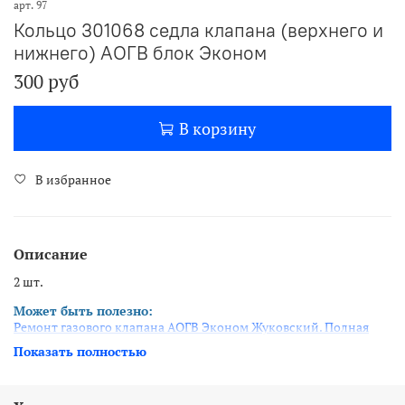
арт.
97
Кольцо 301068 седла клапана (верхнего и
нижнего) АОГВ блок Эконом
300 руб
В корзину
В избранное
Описание
2 шт.
Может быть полезно:
Ремонт газового клапана АОГВ Эконом Жуковский. Полная
переборка.
Показать полностью
Основные ошибки при замене прокладок газового клапана
Эконом в АОГВ ЖМЗ.