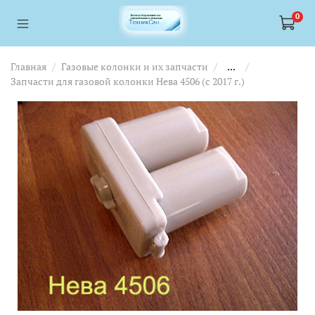
<a href="https://webmaster.yandex.ru/siteinfo/?site=https://www.tskl.ru
<a href="https://webmaster.yandex.ru/siteinfo/?site=https://www.tskl.ru
0
Главная
Газовые колонки и их запчасти
...
Запчасти для газовой колонки Нева 4506 (с 2017 г.)