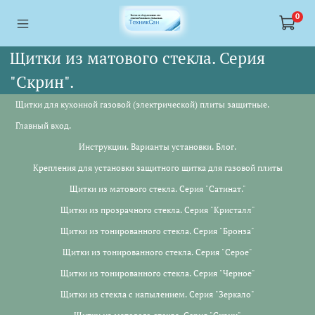
<a href="https://webmaster.yandex.ru/siteinfo/?site=https://www.tskl.ru
<a href="https://webmaster.yandex.ru/siteinfo/?site=https://www.tskl.ru
0
Щитки из матового стекла. Серия
"Скрин".
Щитки для кухонной газовой (электрической) плиты защитные.
Главный вход.
Инструкции. Варианты установки. Блог.
Крепления для установки защитного щитка для газовой плиты
Щитки из матового стекла. Серия "Сатинат."
Щитки из прозрачного стекла. Серия "Кристалл"
Щитки из тонированного стекла. Серия "Бронза"
Щитки из тонированного стекла. Серия "Серое"
Щитки из тонированного стекла. Серия "Черное"
Щитки из стекла с напылением. Серия "Зеркало"