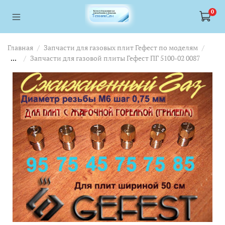
<a href="https://webmaster.yandex.ru/siteinfo/?site=https://www.tskl.ru
<a href="https://webmaster.yandex.ru/siteinfo/?site=https://www.tskl.ru
0
Главная
Запчасти для газовых плит Гефест по моделям
...
Запчасти для газовой плиты Гефест ПГ 5100-02 0087