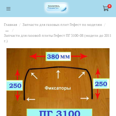
<a href="https://webmaster.yandex.ru/siteinfo/?site=https://www.tskl.ru
<a href="https://webmaster.yandex.ru/siteinfo/?site=https://www.tskl.ru
0
Главная
Запчасти для газовых плит Гефест по моделям
...
Запчасти для газовой плиты Гефест ПГ 3100-08 (модели до 2011
г.)