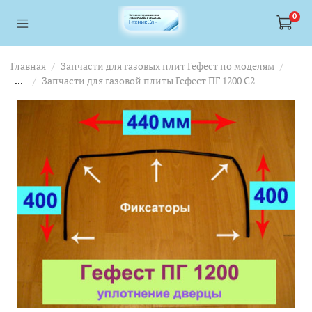
<a href="https://webmaster.yandex.ru/siteinfo/?site=https://www.tskl.ru
<a href="https://webmaster.yandex.ru/siteinfo/?site=https://www.tskl.ru
0
Главная
Запчасти для газовых плит Гефест по моделям
...
Запчасти для газовой плиты Гефест ПГ 1200 C2