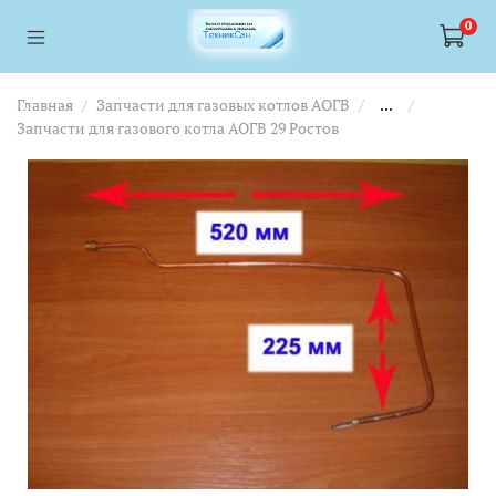
<a href="https://webmaster.yandex.ru/siteinfo/?site=https://www.tskl.ru
<a href="https://webmaster.yandex.ru/siteinfo/?site=https://www.tskl.ru
0
Главная
Запчасти для газовых котлов АОГВ
...
Запчасти для газового котла АОГВ 29 Ростов