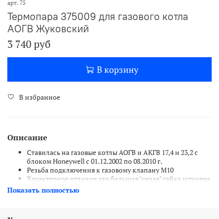
арт.
75
Термопара 375009 для газового котла
АОГВ Жуковский
3 740 руб
В корзину
В избранное
Описание
Ставилась на газовые котлы АОГВ и АКГВ 17,4 и 23,2 с
блоком Honeywell с 01.12.2002 по 08.2010 г.
Резьба подключения к газовому клапану М10
Характерное отличие это большая "серая" гайка штуцера
под ключ на 17 мм
Показать полностью