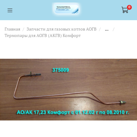
<a href="https://webmaster.yandex.ru/siteinfo/?site=https://www.tskl.ru
<a href="https://webmaster.yandex.ru/siteinfo/?site=https://www.tskl.ru
0
Главная
Запчасти для газовых котлов АОГВ
...
Термопары для АОГВ (АКГВ) Комфорт