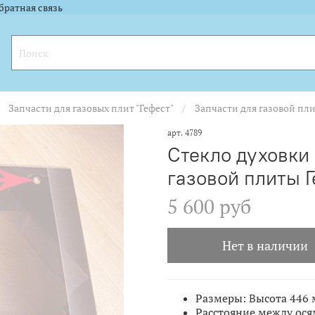
l.ru"><img width="88" height="31" alt="" border="0" src="https://yandex.ru
l.ru"><img width="88" height="31" alt="" border="0" src="https://yandex.ru
братная связь
Запчасти для газовых плит "Гефест"
Запчасти для газовой пли
арт.
4789
Стекло духовки
газовой плиты 
5 600 руб
Нет в наличии
Размеры: Высота 446
Расстояние между ося