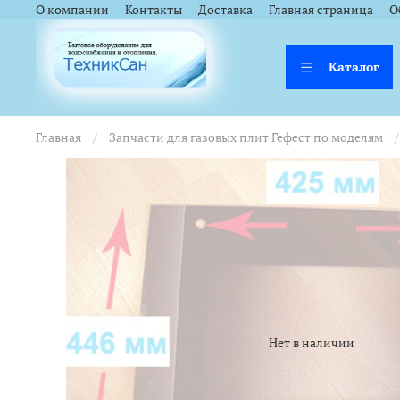
<a href="https://webmaster.yandex.ru/siteinfo/?site=https://www.tsk
<a href="https://webmaster.yandex.ru/siteinfo/?site=https://www.tsk
О компании
Контакты
Доставка
Главная страница
О
Каталог
Главная
Запчасти для газовых плит Гефест по моделям
Нет в наличии