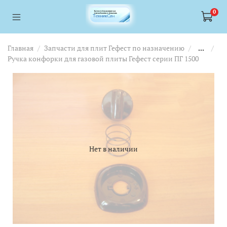
<a href="https://webmaster.yandex.ru/siteinfo/?site=https://www.tskl.ru
<a href="https://webmaster.yandex.ru/siteinfo/?site=https://www.tskl.ru
0
Главная
Запчасти для плит Гефест по назначению
...
Ручка конфорки для газовой плиты Гефест серии ПГ 1500
Нет в наличии