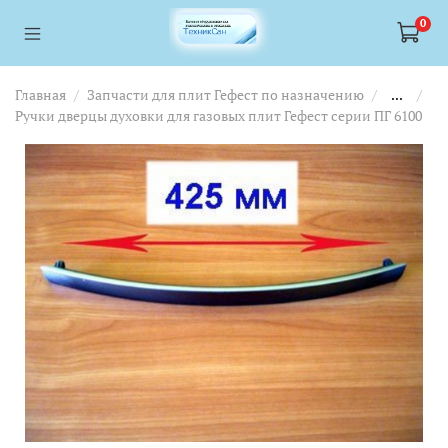
<a href="https://webmaster.yandex.ru/siteinfo/?site=https://www.tskl.ru
<a href="https://webmaster.yandex.ru/siteinfo/?site=https://www.tskl.ru
0
Главная
Запчасти для плит Гефест по назначению
...
Ручки дверцы духовки для газовых плит Гефест серии ПГ 6100