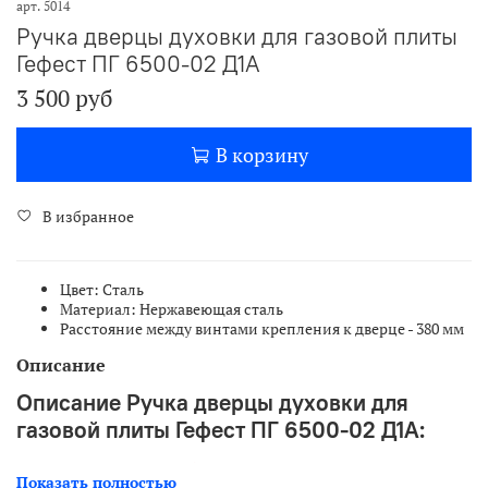
арт.
5014
Ручка дверцы духовки для газовой плиты
Гефест ПГ 6500-02 Д1А
3 500 руб
В корзину
В избранное
Цвет: Сталь
Материал: Нержавеющая сталь
Расстояние между винтами крепления к дверце - 380 мм
Описание
Описание Ручка дверцы духовки для
газовой плиты Гефест ПГ 6500-02 Д1А:
Доставка для Вас в любую точку России
.
Список городов
Показать полностью
доставки.
Калькулятор доставки
. Почтой России (
см. Вариант