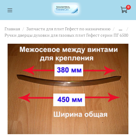
<a href="https://webmaster.yandex.ru/siteinfo/?site=https://www.tskl.ru
<a href="https://webmaster.yandex.ru/siteinfo/?site=https://www.tskl.ru
0
Главная
Запчасти для плит Гефест по назначению
...
Ручки дверцы духовки для газовых плит Гефест серии ПГ 6500