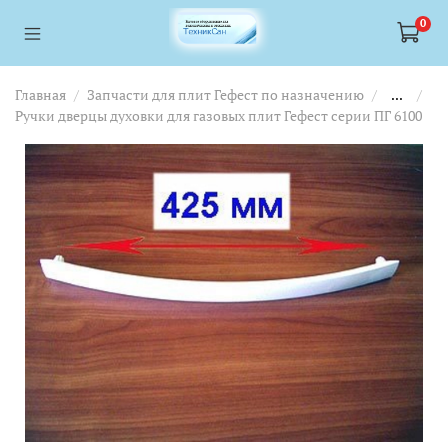
<a href="https://webmaster.yandex.ru/siteinfo/?site=https://www.tskl.ru
<a href="https://webmaster.yandex.ru/siteinfo/?site=https://www.tskl.ru
0
Главная
Запчасти для плит Гефест по назначению
...
Ручки дверцы духовки для газовых плит Гефест серии ПГ 6100