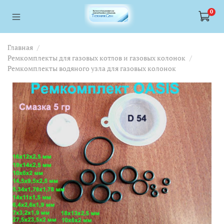
<a href="https://webmaster.yandex.ru/siteinfo/?site=https://www.tskl.ru
<a href="https://webmaster.yandex.ru/siteinfo/?site=https://www.tskl.ru
0
Главная
Ремкомплекты для газовых котлов и газовых колонок
Ремкомплекты водяного узла для газовых колонок