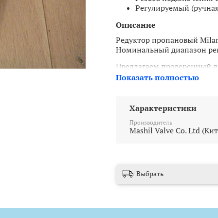
Регулируемый (ручная
Описание
Редуктор пропановый Mila
Номинальный диапазон рег
Предлагаем проверенный л
оборудования, работающег
Показать полностью
редуктора предлагает ручн
Характеристики
Производитель
Mashil Valve Co. Ltd (Ки
Выбрать