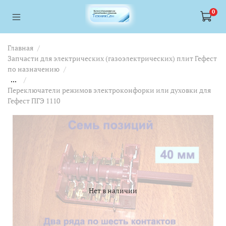
<a href="https://webmaster.yandex.ru/siteinfo/?site=https://www.tskl.ru
<a href="https://webmaster.yandex.ru/siteinfo/?site=https://www.tskl.ru
0
Главная
Запчасти для электрических (газоэлектрических) плит Гефест
по назначению
...
Переключатели режимов электроконфорки или духовки для
Гефест ПГЭ 1110
Нет в наличии