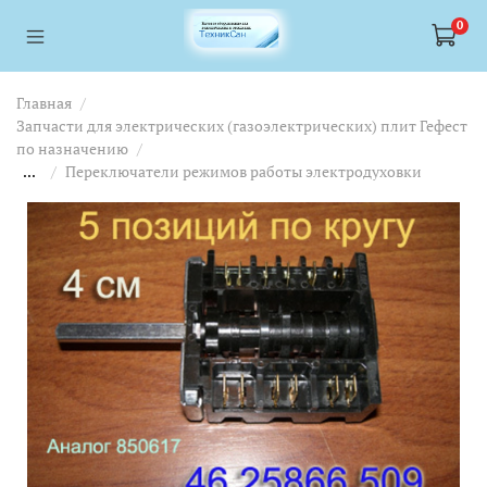
<a href="https://webmaster.yandex.ru/siteinfo/?site=https://www.tskl.ru
<a href="https://webmaster.yandex.ru/siteinfo/?site=https://www.tskl.ru
0
Главная
Запчасти для электрических (газоэлектрических) плит Гефест
по назначению
...
Переключатели режимов работы электродуховки