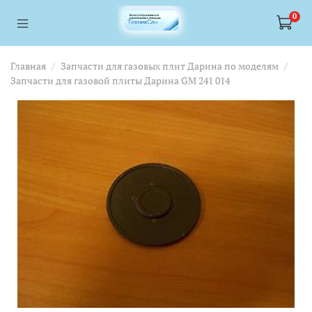
<a href="https://webmaster.yandex.ru/siteinfo/?site=https://www.tskl.ru
<a href="https://webmaster.yandex.ru/siteinfo/?site=https://www.tskl.ru
0
Главная
Запчасти для газовых плит Дарина по моделям
Запчасти для газовой плиты Дарина GM 241 014