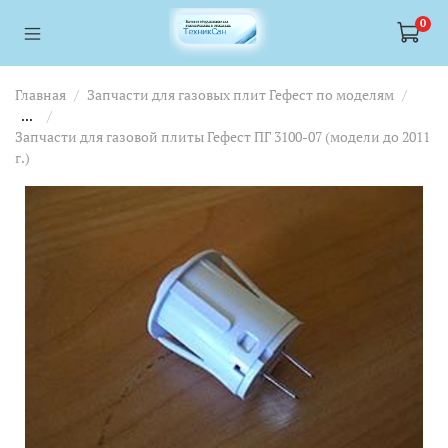
<a href="https://webmaster.yandex.ru/siteinfo/?site=https://www.tskl.ru
<a href="https://webmaster.yandex.ru/siteinfo/?site=https://www.tskl.ru
0
Главная
Запчасти для газовых плит Гефест по моделям
...
Запчасти для газовой плиты Гефест ПГ 3100-07 (модели до 2011
г.)