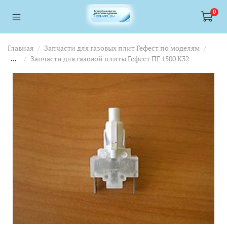
<a href="https://webmaster.yandex.ru/siteinfo/?site=https://www.tskl.ru
<a href="https://webmaster.yandex.ru/siteinfo/?site=https://www.tskl.ru
0
Главная
Запчасти для газовых плит Гефест по моделям
...
Запчасти для газовой плиты Гефест ПГ 1500 K32