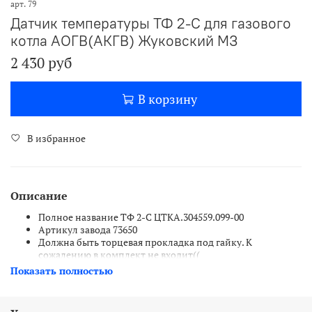
арт.
79
Датчик температуры ТФ 2-С для газового
котла АОГВ(АКГВ) Жуковский МЗ
2 430 руб
В корзину
В избранное
Описание
Полное название ТФ 2-С ЦТКА.304559.099-00
Артикул завода 73650
Должна быть торцевая прокладка под гайку. К
сожалению в комплект не входит((
Устанавливался на газовые котлы АОГВ и АКГВ 11,6 ЖМЗ
Показать полностью
и на очень старые модели АОГВ-23,2
Установка "мокрая". Для демонтажа датчика лучше слить
теплоноситель.